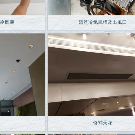
冷氣機
清洗冷氣風槽及出風口
修補天花