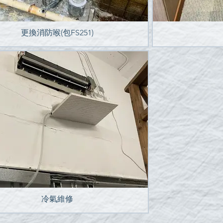
更換消防喉(包FS251)
冷氣維修