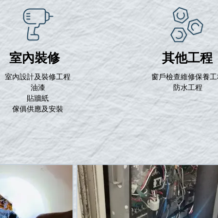
​室內裝修
其他工程
室內設計
裝修工程
窗戶檢查維修保養工
​及
油漆
防水工程
貼牆紙
傢俱供應及安裝