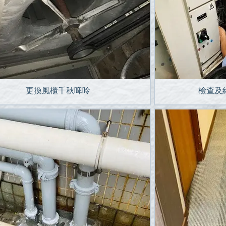
更換風櫃千秋啤呤
檢查及