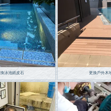
更換泳池紙皮石
更換戶外木