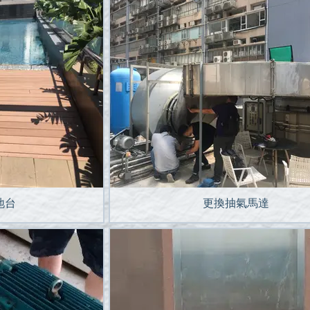
地台
更換抽氣馬達