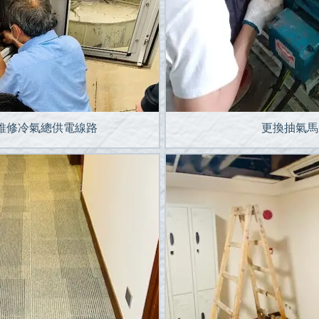
維修冷氣總供電線路
更換抽氣馬