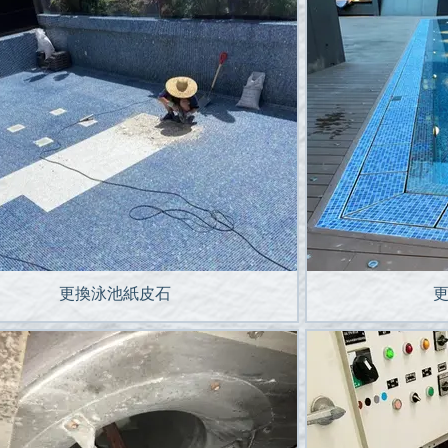
更換泳池紙皮石