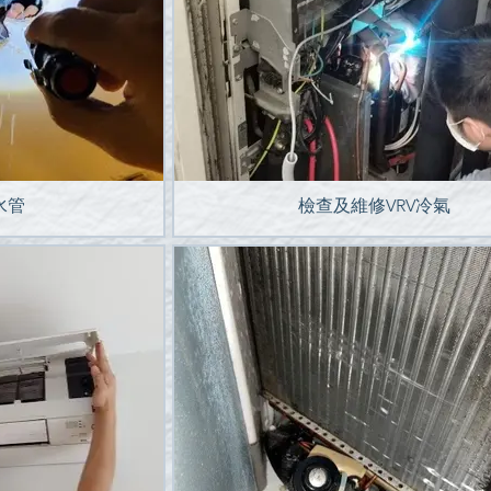
水管
檢查及維修VRV冷氣