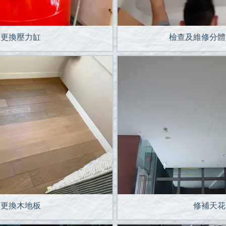
更換壓力缸
檢查及維修分體
更換木地板
修補天花